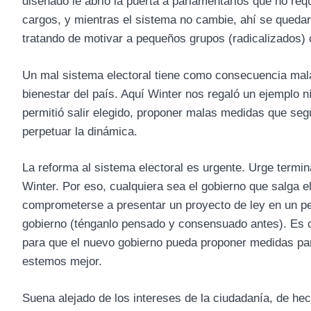
diseñado le abrió la puerta a parlamentarios que no req
cargos, y mientras el sistema no cambie, ahí se queda
tratando de motivar a pequeños grupos (radicalizados) c
Un mal sistema electoral tiene como consecuencia mala
bienestar del país. Aquí Winter nos regaló un ejemplo ní
permitió salir elegido, proponer malas medidas que segu
perpetuar la dinámica.
La reforma al sistema electoral es urgente. Urge termina
Winter. Por eso, cualquiera sea el gobierno que salga e
comprometerse a presentar un proyecto de ley en un pe
gobierno (ténganlo pensado y consensuado antes). Es c
para que el nuevo gobierno pueda proponer medidas par
estemos mejor.
Suena alejado de los intereses de la ciudadanía, de h