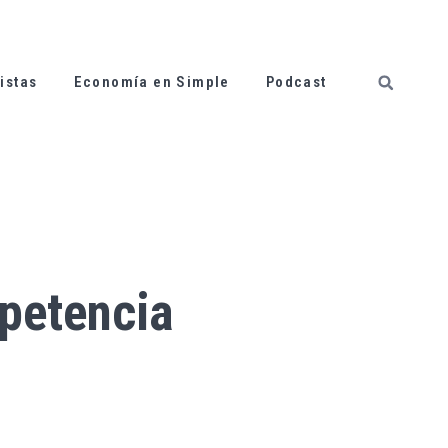
istas
Economía en Simple
Podcast
mpetencia