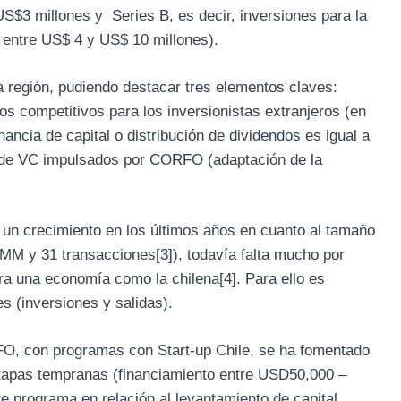
US$3 millones y Series B, es decir, inversiones para la
 entre US$ 4 y US$ 10 millones).
a región, pudiendo destacar tres elementos claves:
ios competitivos para los inversionistas extranjeros (en
ancia de capital o distribución de dividendos es igual a
 de VC impulsados por CORFO (adaptación de la
o un crecimiento en los últimos años en cuanto al tamaño
36MM y 31 transacciones
[3]
), todavía falta mucho por
ara una economía como la chilena
[4]
. Para ello es
 (inversiones y salidas).
FO, con programas con Start-up Chile, se ha fomentado
etapas tempranas (financiamiento entre USD50,000 –
 programa en relación al levantamiento de capital,