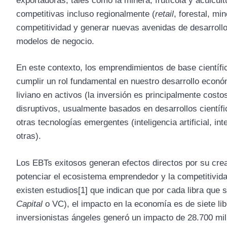
exportadoras, tales como la minera, frutícola y acuicul
competitivas incluso regionalmente (
retail
, forestal, mi
competitividad y generar nuevas avenidas de desarrollo
modelos de negocio.
En este contexto, los emprendimientos de base científ
cumplir un rol fundamental en nuestro desarrollo econó
liviano en activos (la inversión es principalmente cos
disruptivos, usualmente basados en desarrollos científ
otras tecnologías emergentes (inteligencia artificial, in
otras).
Los EBTs exitosos generan efectos directos por su creac
potenciar el ecosistema emprendedor y la competitivid
existen estudios
[1]
que indican que por cada libra que se
Capital
o VC), el impacto en la economía es de siete lib
inversionistas ángeles generó un impacto de 28.700 mill